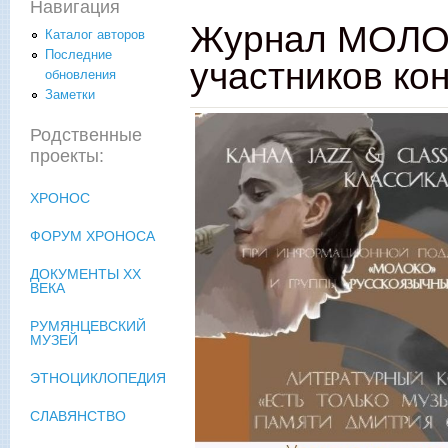
Навигация
Журнал МОЛОК
Каталог авторов
Последние
участников ко
обновления
Заметки
Родственные
проекты:
ХРОНОС
ФОРУМ ХРОНОСА
ДОКУМЕНТЫ XX
ВЕКА
РУМЯНЦЕВСКИЙ
МУЗЕЙ
ЭТНОЦИКЛОПЕДИЯ
СЛАВЯНСТВО