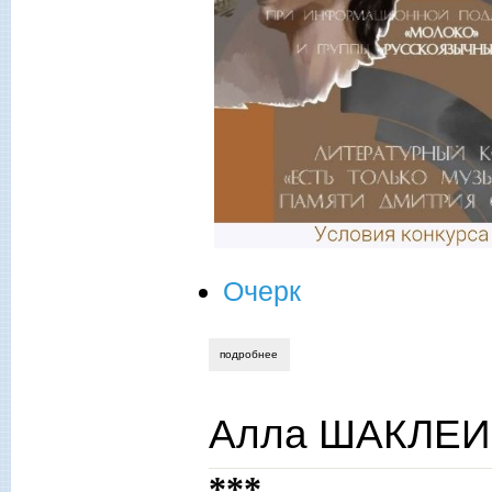
Очерк
подробнее
о валерий ганский. джазмен юрий жим
Алла ШАКЛЕИН
***