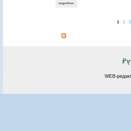
подробнее
о милалика мэй. сыграй на струнах мо
1
2
3
Страницы
WEB-редак