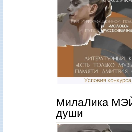
МилаЛика МЭЙ
души