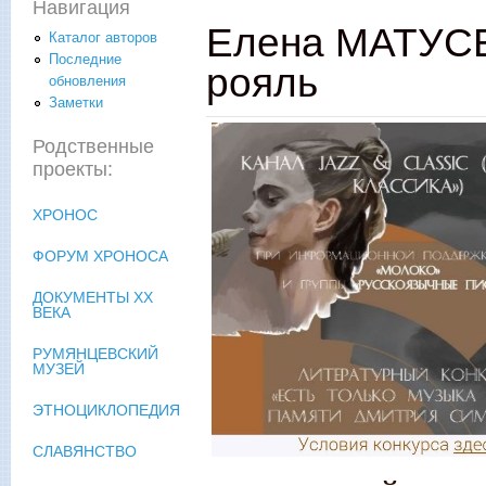
Навигация
Елена МАТУСЕ
Каталог авторов
Последние
рояль
обновления
Заметки
Родственные
проекты:
ХРОНОС
ФОРУМ ХРОНОСА
ДОКУМЕНТЫ XX
ВЕКА
РУМЯНЦЕВСКИЙ
МУЗЕЙ
ЭТНОЦИКЛОПЕДИЯ
СЛАВЯНСТВО