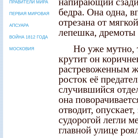
напирающий сзади
ПРАВИТЕЛИ МИРА
бедра. Она одна, в
ПЕРВАЯ МИРОВАЯ
отрезана от мягкой
АПСУАРА
лепешка, дремоты
ВОЙНА 1812 ГОДА
Но уже мутно, 
МОСКОВИЯ
крутит он коричнев
растревоженным ж
росток её предател
случившийся отдел
она поворачивается
отводит, опускает
судорогой легли м
главной улице роя