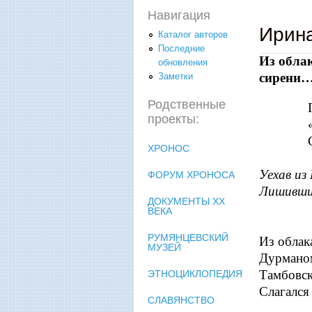
Навигация
Ирин
Каталог авторов
Последние
Из обла
обновления
сирени
Заметки
Родственные
Посв
проекты:
«самом
С.В. 
ХРОНОС
Уехав из
ФОРУМ ХРОНОСА
Лишившис
ДОКУМЕНТЫ XX
ВЕКА
РУМЯНЦЕВСКИЙ
Из облак
МУЗЕЙ
Дурманом
Тамбовск
ЭТНОЦИКЛОПЕДИЯ
Слагался
СЛАВЯНСТВО