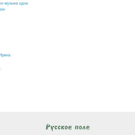
ко музыка одна
зон
Ирина
а: