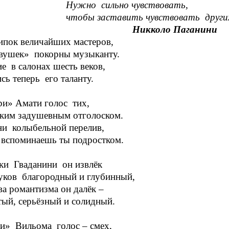
Нужно сильно чувствовать,
ы заставить чувствовать других
Никколо Паганини
ипок величайших мастеров,
вушек» покорны музыканту.
е в салонах шесть веков,
сь теперь его таланту.
и» Амати голос тих,
ким задушевным отголоском.
ни колыбельной перелив,
вспоминаешь ты подростком.
ки Гваданини он извлёк
уков благородный и глубинный,
ва романтизма он далёк –
ый, серьёзный и солидный.
и» Вильома голос – смех,