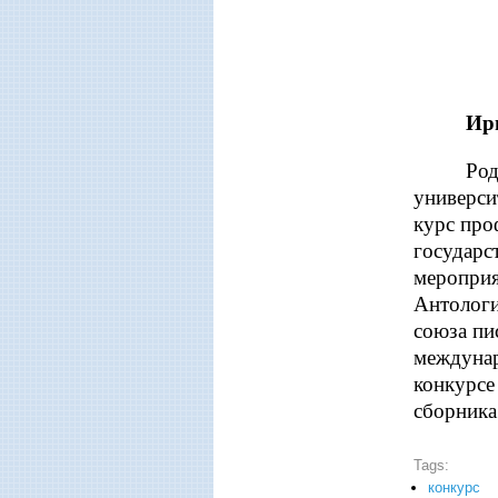
Ир
Род
универси
курс про
государс
мероприя
Антологи
союза пи
междунар
конкурсе
сборника
Tags:
конкурс