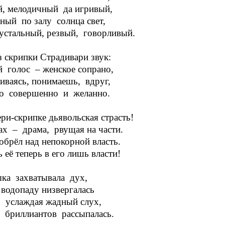
, мелодичный да игривый,
ный по залу солнца свет,
устальный, резвый, говорливый.
з скрипки Страдивари звук:
 голос – женское сопрано,
ваясь, понимаешь, вдруг,
ко совершенно и желанно.
ри-скрипке дьявольская страсть!
ах – драма, рвущая на части.
обрёл над непокорной власть.
 её теперь в его лишь власти!
ка захватывала дух,
водопаду низвергалась
, услаждая жадный слух,
 бриллиантов рассыпалась.