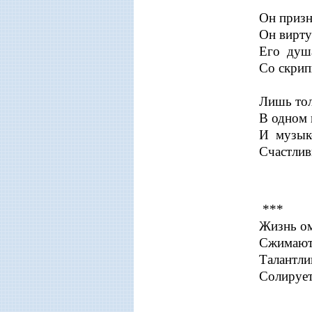
Он призн
Он вирту
Его душа
Со скрипк
Лишь тол
В одном 
И музык
Счастлив
***
Жизнь ом
Сжимают 
Талантли
Солирует