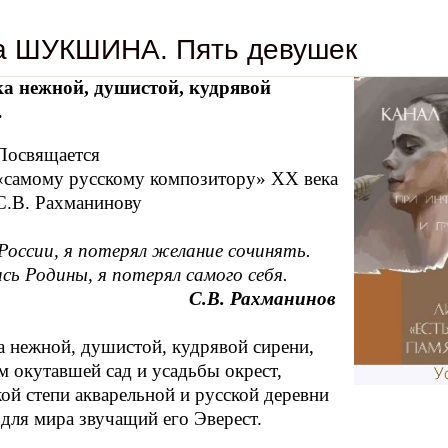
а ШУКШИНА. Пять девушек
ка нежной, душистой, кудрявой
…
ящается
у русскому композитору» ХХ века
Рахманинову
 России, я потерял желание сочинять.
ь Родины, я потерял самого себя.
С.В. Рахманинов
а нежной, душистой, кудрявой сирени,
 окутавшей сад и усадьбы окрест,
ой степи акварельной и русской деревни
 для мира звучащий его Эверест.