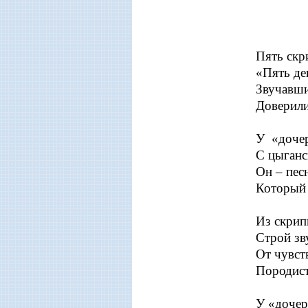
чтоб
Пять скр
«Пять де
Звучавши
Доверили
У «дочер
С цыганс
Он – пес
Который 
Из скрип
Строй зв
От чувст
Породист
У «дочер