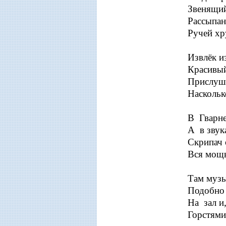
Звенящий
Рассыпан
Ручей хр
Извлёк и
Красивый
Прислуши
Насколь
В Гварне
А в звук
Скрипач 
Вся мощь
Там музы
Подобно 
На зал и
Горстями