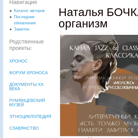
Навигация
Наталья БОЧК
Каталог авторов
Последние
организм
обновления
Заметки
Родственные
проекты:
ХРОНОС
ФОРУМ ХРОНОСА
ДОКУМЕНТЫ XX
ВЕКА
РУМЯНЦЕВСКИЙ
МУЗЕЙ
ЭТНОЦИКЛОПЕДИЯ
СЛАВЯНСТВО